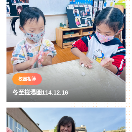
校園相簿
冬至搓湯圓114.12.16