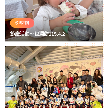
校園相簿
節慶活動～包潤餅115.4.2