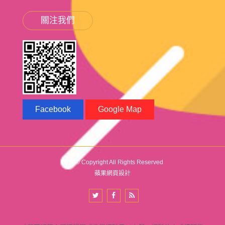
關注我們
Facebook
Google Map
2019© Copyright All Rights Reserved
蘋果網頁設計